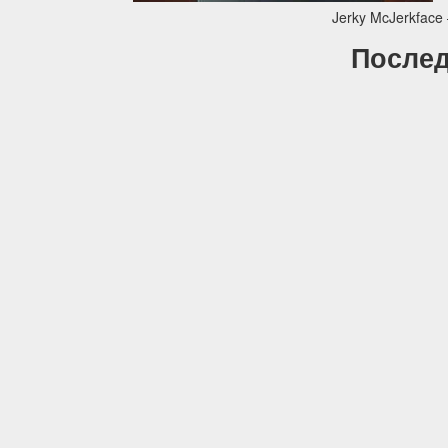
Jerky McJerkface
Послед